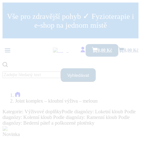
✓
Vše pro zdravější pohyb
Fyzioterapie i
e-shop na jednom místě
0,00 Kč
0,00 Kč
Vyhledávat
Joint komplex – kloubní výživa – meloun
Kategorie:
Výživové doplňky
Podle diagnózy:
Loketní kloub
Podle
diagnózy:
Kolenní kloub
Podle diagnózy:
Ramenní kloub
Podle
diagnózy:
Bederní páteř a poškozené ploténky
Novinka