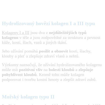
Hydrolizovaný hovězí kolagen I a III typu
Kolageny I a III
jsou dva z
nejdůležitějších typů
kolagenu
v těle a jsou zodpovědné za strukturu a pevnost
kůže, kostí, šlach, vazů a jiných tkání.
Jeho užívání pomáhá
posílit a obnovit
kosti, šlachy,
klouby a pleť a zlepšuje zdraví vlasů a nehtů.
Výzkumy naznačují, že užívání hydrolizovaného kolagenu
může mít
pozitivní vliv
na
bolesti kloubů
a
zlepšuje
pohyblivost kloubů
. Kromě toho může kolagen
podporovat i tvorbu kostní hmoty a zlepšit zdraví zubů.
Mořský kolagen typu II