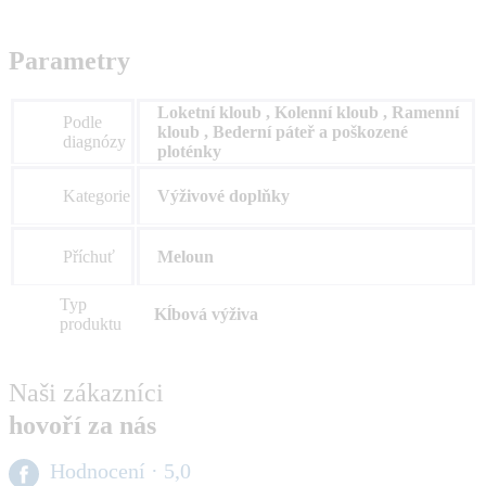
Parametry
Loketní kloub , Kolenní kloub , Ramenní
Podle
kloub , Bederní páteř a poškozené
diagnózy
ploténky
Kategorie
Výživové doplňky
Příchuť
Meloun
Typ
Kĺbová výživa
produktu
Naši zákazníci
hovoří za nás
Hodnocení
· 5,0