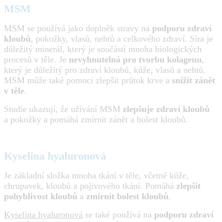
MSM
MSM se používá jako doplněk stravy na
podporu zdraví
kloubů
, pokožky, vlasů, nehtů a celkového zdraví. Síra je
důležitý minerál, který je součástí mnoha biologických
procesů v těle. Je
nevyhnutelná pro tvorbu kolagenu
,
který je důležitý pro zdraví kloubů, kůže, vlasů a nehtů.
MSM může také pomoci zlepšit průtok krve a
snížit zánět
v těle
.
Studie ukazují, že užívání MSM
zlepšuje zdraví kloubů
a pokožky a pomáhá zmírnit zánět a bolest kloubů.
Kyselina hyaluronová
Je základní složka mnoha tkání v těle, včetně kůže,
chrupavek, kloubů a pojivového tkání. Pomáhá
zlepšit
pohyblivost kloubů
a
zmírnit bolest kloubů
.
Kyselina hyaluronová
se také používá na
podporu zdraví