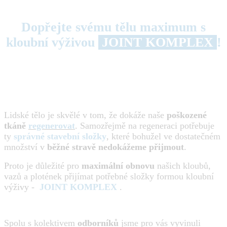
Dopřejte svému tělu maximum s
kloubní výživou
JOINT KOMPLEX
!
Lidské tělo je skvělé v tom, že dokáže naše
poškozené
tkáně
regenerovat
. Samozřejmě na regeneraci potřebuje
ty
správné stavební složky
, které bohužel ve dostatečném
množství v
běžné stravě nedokážeme přijmout
.
Proto je důležité pro
maximální obnovu
našich kloubů,
vazů a plotének přijímat potřebné složky formou kloubní
výživy -
JOINT KOMPLEX
.
Spolu s kolektivem
odborníků
jsme pro vás vyvinuli