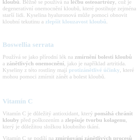
kloubů
. Běžně se používá na
léčbu osteoartrózy
, což je
degenerativní onemocnění kloubů, které postihuje zejména
starší lidi. Kyselina hyaluronová může pomoci obnovit
kloubní tekutinu a
zlepšit klouzavost kloubů
.
Boswellia serrata
Používá se jako přírodní lék na
zmírnění bolesti kloubů
a
zánětlivých onemocnění
, jako je například artritida.
Kyseliny z této rostliny mají
protizánětlivé účinky
, které
mohou pomoci zmírnit zánět a bolest kloubů.
Vitamín C
Vitamín C je důležitý antioxidant, který
pomáhá chránit
klouby
před poškozením a
zlepšuje tvorbu kolagenu
,
který je důležitou složkou kloubního tkání.
Vitamín C
se podílí na
zmírňování zánětlivých procesů