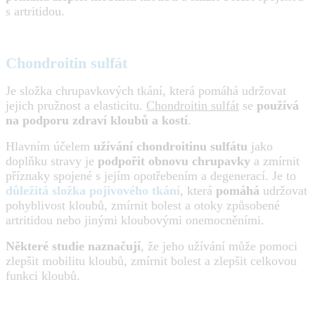
s artritidou.
Chondroitin sulfát
Je složka chrupavkových tkání, která pomáhá udržovat
jejich pružnost a elasticitu.
Chondroitin sulfát
se
používá
na podporu zdraví kloubů a kostí
.
Hlavním účelem
užívání chondroitinu sulfátu
jako
doplňku stravy je
podpořit obnovu chrupavky
a zmírnit
příznaky spojené s jejím opotřebením a degenerací. Je to
důležitá složka pojivového tkání
, která
pomáhá
udržovat
pohyblivost kloubů, zmírnit bolest a otoky způsobené
artritidou nebo jinými kloubovými onemocněními.
Některé studie naznačují
, že jeho užívání může pomoci
zlepšit mobilitu kloubů, zmírnit bolest a zlepšit celkovou
funkci kloubů.