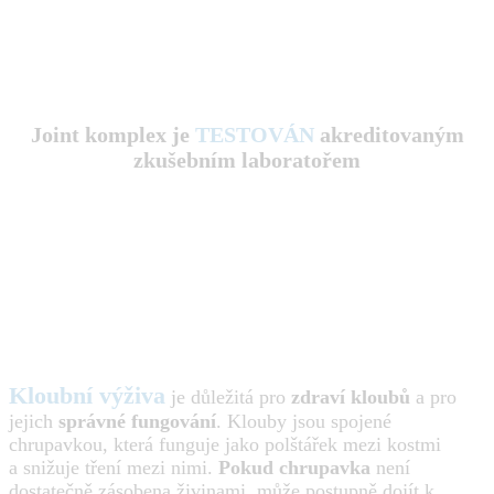
Joint komplex je
TESTOVÁN
akreditovaným
zkušebním laboratořem
Kloubní výživa
je důležitá pro
zdraví kloubů
a pro
jejich
správné fungování
. Klouby jsou spojené
chrupavkou, která funguje jako polštářek mezi kostmi
a snižuje tření mezi nimi.
Pokud chrupavka
není
dostatečně zásobena živinami, může postupně dojít k