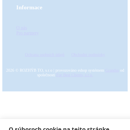
Informace
O nás
Pro partnery
Ochrana osobních údajů
Obchodní podmínky
2026
©
ROZHÝB TO, s.r.o
|
provozováno eshop systémem
Grandus
od
společnosti
For Best Clients, s.r.o.
O súboroch cookie na tejto stránke