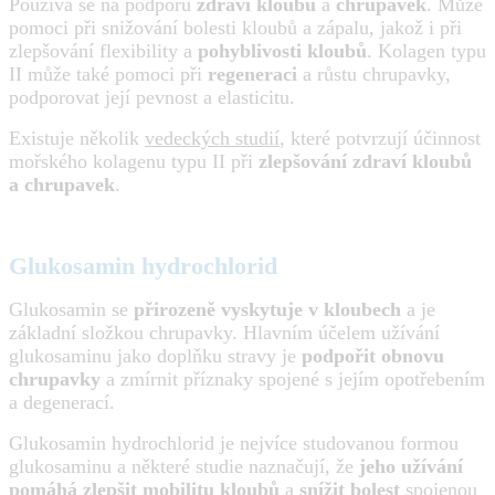
Používá se na podporu
zdraví kloubů
a
chrupavek
. Může
pomoci při snižování bolesti kloubů a zápalu, jakož i při
zlepšování flexibility a
pohyblivosti kloubů
. Kolagen typu
II může také pomoci při
regeneraci
a růstu chrupavky,
podporovat její pevnost a elasticitu.
Existuje několik
vedeckých studií
, které potvrzují účinnost
mořského kolagenu typu II při
zlepšování zdraví kloubů
a chrupavek
.
Glukosamin hydrochlorid
Glukosamin se
přirozeně vyskytuje v kloubech
a je
základní složkou chrupavky. Hlavním účelem užívání
glukosaminu jako doplňku stravy je
podpořit obnovu
chrupavky
a zmírnit příznaky spojené s jejím opotřebením
a degenerací.
Glukosamin hydrochlorid je nejvíce studovanou formou
glukosaminu a některé studie naznačují, že
jeho užívání
pomáhá zlepšit mobilitu kloubů
a
snížit bolest
spojenou