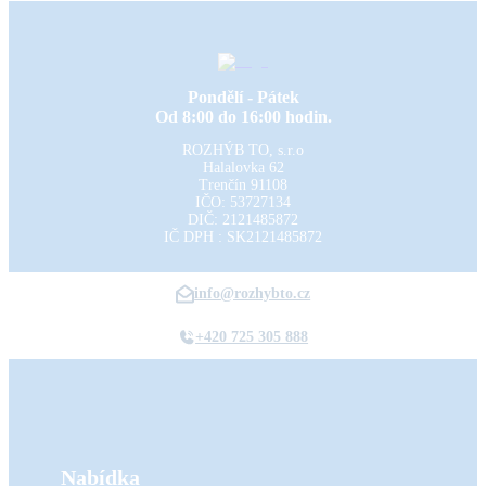
Pondělí - Pátek
Od 8:00 do 16:00 hodin.
ROZHÝB TO, s.r.o
Halalovka 62
Trenčín
91108
IČO: 53727134
DIČ: 2121485872
IČ DPH : SK2121485872
info@rozhybto.cz
+420 725 305 888
Nabídka