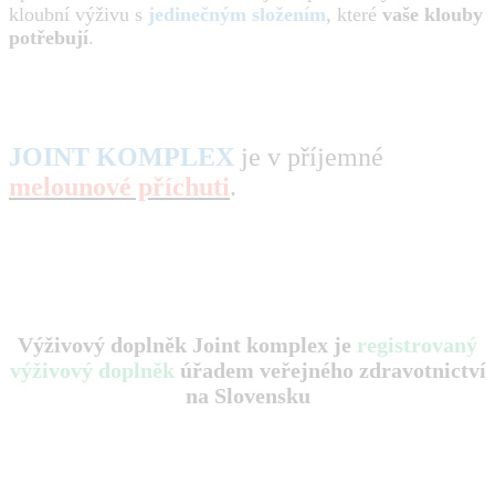
kloubní výživu s
jedinečným složením
, které
vaše klouby
potřebují
.
JOINT KOMPLEX
je v příjemné
melounové příchuti
.
Výživový doplněk Joint komplex je
registrovaný
výživový doplněk
úřadem veřejného zdravotnictví
na Slovensku