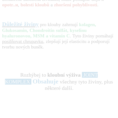
opotr..и
,
bolesti kloubů
a
zhoršení pohyblivosti
.
Důležité živiny
pro klouby zahrnují
kolagen,
Glukosamin, Chondroitin sulfát, kyselinu
hyaluronovou, MSM a vitamín C
. Tyto živiny pomáhají
posilňovat chrupavku
, zlepšují její elasticitu a podporují
tvorbu nových buněk.
Rozhýbej to
kloubní výživa
JOINT
Obsahuje
KOMPLEX
všechny tyto živiny, plus
některé další.