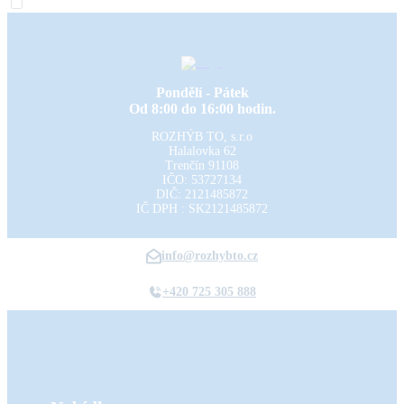
Pondělí - Pátek
Od 8:00 do 16:00 hodin.
ROZHÝB TO, s.r.o
Halalovka 62
Trenčín
91108
IČO: 53727134
DIČ: 2121485872
IČ DPH : SK2121485872
info@rozhybto.cz
+420 725 305 888