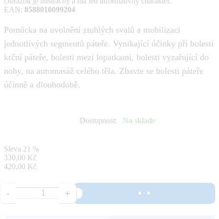
Obrázok je ilustračný a má len informatívny charakter.
EAN
:
8588010099204
Pomůcka na uvolnění ztuhlých svalů a mobilizaci
jednotlivých segmentů páteře. Vynikající účinky při bolesti
krční páteře, bolesti mezi lopatkami, bolesti vyzařující do
nohy, na automasáž celého těla. Zbavte se bolesti páteře
účinně a dlouhodobě.
Dostupnost
:
Na sklade
Sleva
21 %
330,00 Kč
420,00 Kč
-
+