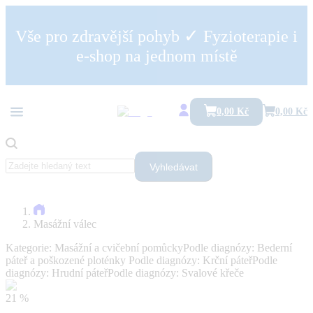
✓
Vše pro zdravější pohyb
Fyzioterapie i
e-shop na jednom místě
0,00 Kč
0,00 Kč
Vyhledávat
Masážní válec
Kategorie:
Masážní a cvičební pomůcky
Podle diagnózy:
Bederní
páteř a poškozené ploténky
Podle diagnózy:
Krční páteř
Podle
diagnózy:
Hrudní páteř
Podle diagnózy:
Svalové křeče
21 %