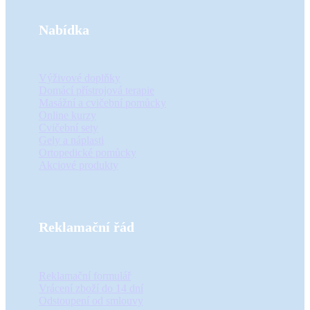
Nabídka
Výživové doplňky
Domácí přístrojová terapie
Masážní a cvičební pomůcky
Online kurzy
Cvičební sety
Gely a náplasti
Ortopedické pomůcky
Akciové produkty
Reklamační řád
Reklamační formulář
Vrácení zboží do 14 dní
Odstoupení od smlouvy