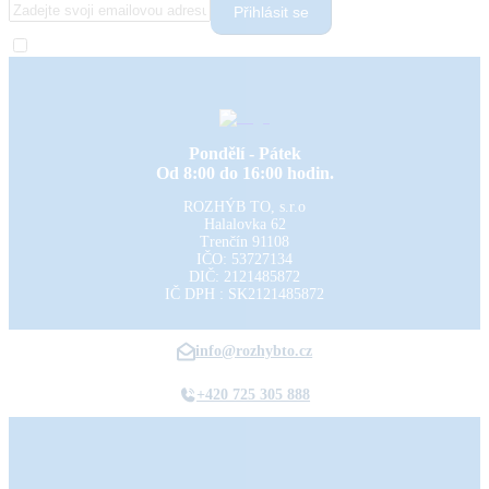
Přihlásit se
Pondělí - Pátek
Od 8:00 do 16:00 hodin.
ROZHÝB TO, s.r.o
Halalovka 62
Trenčín
91108
IČO: 53727134
DIČ: 2121485872
IČ DPH : SK2121485872
info@rozhybto.cz
+420 725 305 888