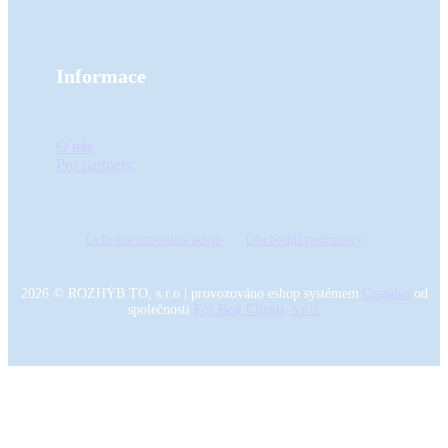
Informace
O nás
Pro partnery
Ochrana osobních údajů
Obchodní podmínky
2026
©
ROZHÝB TO, s.r.o
|
provozováno eshop systémem
Grandus
od
společnosti
For Best Clients, s.r.o.