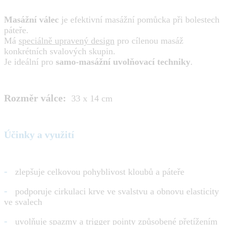
Masážní válec
je efektivní masážní pomůcka při bolestech
páteře.
Má
speciálně upravený design
pro cílenou masáž
konkrétních svalových skupin.
Je ideální pro
samo-masážní uvolňovací techniky
.
Rozměr válce:
33 x 14 cm
Účinky a využití
-
zlepšuje celkovou pohyblivost kloubů a páteře
-
podporuje cirkulaci krve ve svalstvu a obnovu elasticity
ve svalech
-
uvolňuje spazmy a trigger pointy způsobené přetížením