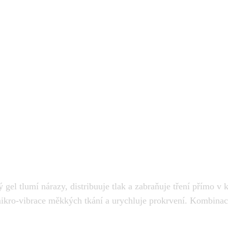
ný gel tlumí nárazy, distribuuje tlak a zabraňuje tření přímo 
e mikro-vibrace měkkých tkání a urychluje prokrvení. Kombina