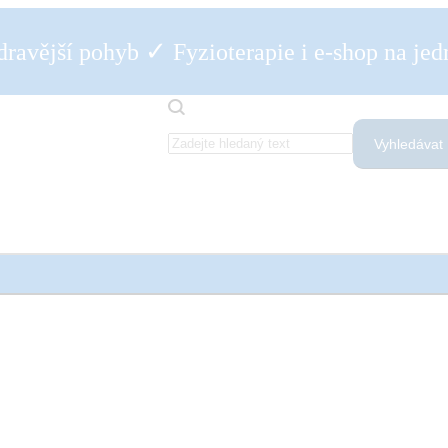
✓
dravější pohyb
Fyzioterapie i e-shop na je
Vyhledávat
antárna fascitída