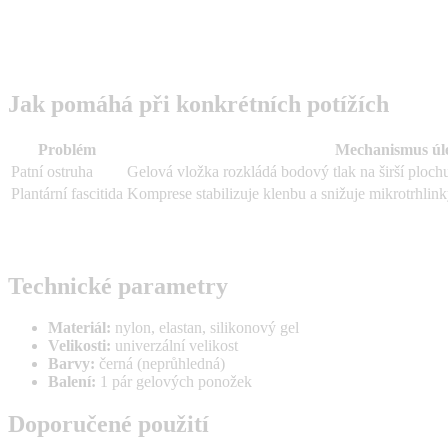
Jak pomáhá při konkrétních potížích
Problém
Mechanismus úl
Patní ostruha
Gelová vložka rozkládá bodový tlak na širší plochu
Plantární fascitida
Komprese stabilizuje klenbu a snižuje mikrotrhlink
Technické parametry
Materiál:
nylon, elastan, silikonový gel
Velikosti:
univerzální velikost
Barvy:
černá (neprůhledná)
Balení:
1 pár gelových ponožek
Doporučené použití