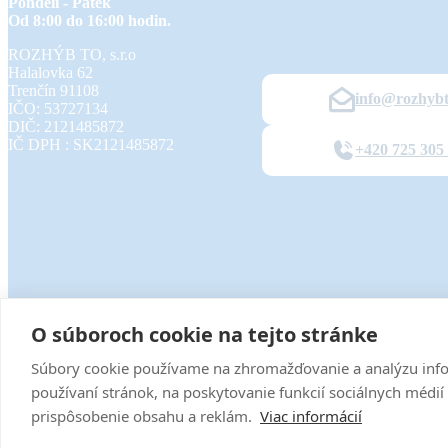
Pondělí - Pátek
Od 8:00 do 16:00 hodin.
ROZHÝB TO, s.r.o
Halalovka 62
Trenčín
91108
info@rozhybt
IČO: 53727134
DIČ: 2121485872
IČ DPH : SK2121485872
+420 725 305
O súboroch cookie na tejto stránke
Súbory cookie používame na zhromažďovanie a analýzu info
2026
©
ROZH
používaní stránok, na poskytovanie funkcií sociálnych médií 
prispôsobenie obsahu a reklám.
Viac informácií