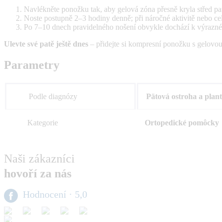
Navlékněte ponožku tak, aby gelová zóna přesně kryla střed pa
Noste postupně 2–3 hodiny denně; při náročné aktivitě nebo ce
Po 7–10 dnech pravidelného nošení obvykle dochází k výraznému
Ulevte své patě ještě dnes
– přidejte si kompresní ponožku s gelovou
Parametry
Podle diagnózy
Pätová ostroha a plant
Kategorie
Ortopedické pomôcky
Naši zákazníci
hovoří za nás
Hodnocení
· 5,0