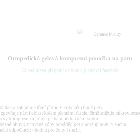
Garance kvality
Ortopedická gelová kompresní ponožka na patu
Cílená úleva při patní ostruze a plantární fascitidě
á tlak a zabraňuje tření přímo v kritickém bodě paty.
zpevňuje nárt i oblast kolem plantární fascie, čímž snižuje mikrovibra
ory komprese zmírňuje píchání při každém kroku.
 běžné obuvi; síťované zóny odvádějí pot a udržují nohu v suchu.
domácí odpočinek; vhodná pro ženy i muže.