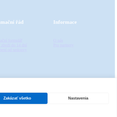
amační řád
Informace
ační formulář
O nás
 zboží do 14 dní
Pro partnery
pení od smlouvy
Zakázať všetko
Nastavenia
Clients, s.r.o.