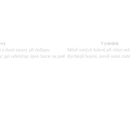
evy
Výsledek
 a tlumí nárazy při došlapu.
Méně ostrých bolestí při chůzi ne
y; gel odlehčuje úpon fascie na patě.
Rychlejší hojení, menší ranní ztuhl