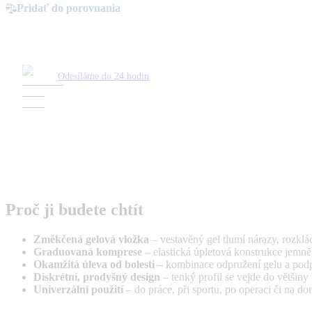
Pridať do porovnania
Odesíláme do 24 hodin
Proč ji budete chtít
Změkčená gelová vložka
– vestavěný gel tlumí nárazy, rozklád
Graduovaná komprese
– elastická úpletová konstrukce jemně 
Okamžitá úleva od bolesti
– kombinace odpružení gelu a podp
Diskrétní, prodyšný design
– tenký profil se vejde do většiny
Univerzální použití
– do práce, při sportu, po operaci či na 