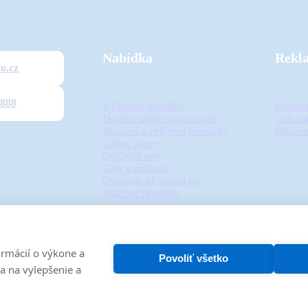
Nabídka
Rekl
o.cz
 888
Výživové doplňky
Reklam
Domácí přístrojová terapie
Vrácení
Masážní a cvičební pomůcky
Odstou
Online kurzy
Cvičební sety
Gely a náplasti
Ortopedické pomůcky
Akciové produkty
Ochrana osobních údajů
Obchodní podmínky
rmácií o výkone a
Povoliť všetko
ÝB TO, s.r.o
|
provozováno eshop systémem
Grandus
od společnosti
For Best 
a na vylepšenie a