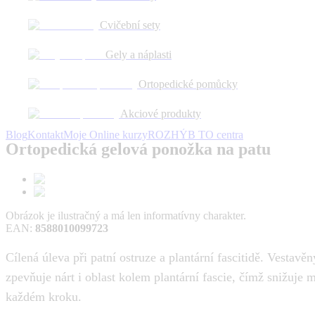
Obrázok je ilustračný a má len informatívny charakter.
Cvičební sety
Gely a náplasti
Ortopedické pomůcky
Obrázok je ilustračný a má len informatívny charakter.
Novinka
Akciové produkty
26 %
Blog
Kontakt
Moje Online kurzy
ROZHÝB TO centra
Ortopedická gelová ponožka na patu
Obrázok je ilustračný a má len informatívny charakter.
EAN
:
8588010099723
Cílená úleva při patní ostruze a plantární fascitidě. Vestavě
zpevňuje nárt i oblast kolem plantární fascie, čímž snižuj
každém kroku.