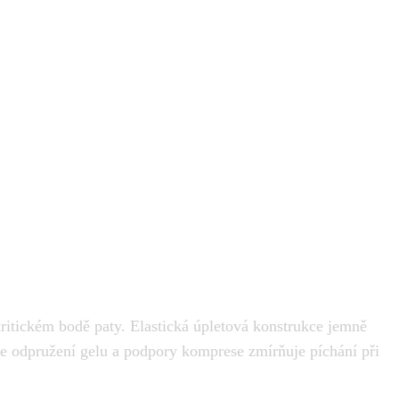
v kritickém bodě paty. Elastická úpletová konstrukce jemně
ce odpružení gelu a podpory komprese zmírňuje píchání při