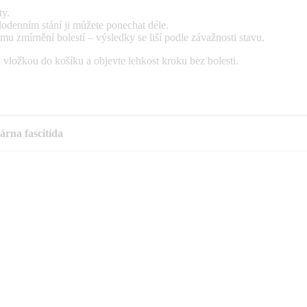
ty.
lodenním stání ji můžete ponechat déle.
 zmírnění bolestí – výsledky se liší podle závažnosti stavu.
 vložkou do košíku a objevte lehkost kroku bez bolesti.
árna fascitída