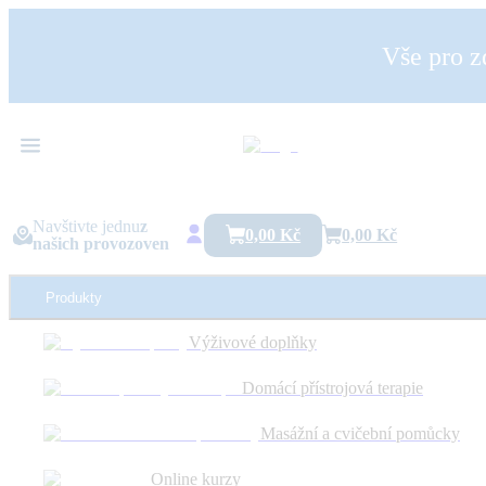
Vše pro z
Navštivte jednu
z
0,00 Kč
0,00 Kč
našich provozoven
Produkty
Výživové doplňky
Ortopedická gelová ponožka na patu
Domácí přístrojová terapie
Kategorie:
Ortopedické pomôcky
Podle diagnózy:
Pätová ostroha a pl
Masážní a cvičební pomůcky
Novinka
26 %
Online kurzy