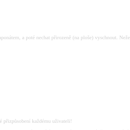
aponátem, a poté nechat přirozeně (na ploše) vyschnout. Neže
lé přizpůsobení každému uživateli!