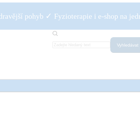
✓
dravější pohyb
Fyzioterapie i e-shop na je
Vyhledávat