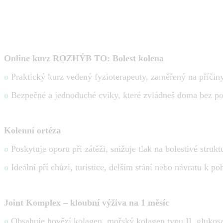
Online kurz ROZHÝB TO: Bolest kolena
o
Praktický kurz vedený fyzioterapeuty, zaměřený na příčiny 
o
Bezpečné a jednoduché cviky, které zvládneš doma bez p
Kolenní ortéza
o
Poskytuje oporu při zátěži, snižuje tlak na bolestivé struk
o
Ideální při chůzi, turistice, delším stání nebo návratu k p
Joint Komplex – kloubní výživa na 1 měsíc
o
Obsahuje hovězí kolagen, mořský kolagen typu II, glukosa