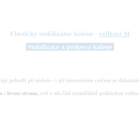
Elastický stabilizátor kolene -
velikost M
Stabilizace a podpora kolene
šťuje pohodlí při nošení - i při intenzivním cvičení se dokonal
ou
i
levou stranu,
což z něj činí mimořádně praktickou volbu.