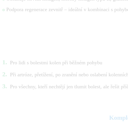
o
Podpora regenerace zevnitř – ideální v kombinaci s pohybo
1.
Pro lidi s bolestmi kolen při běžném pohybu
2.
Při artróze, přetížení, po zranění nebo oslabení kolenních
3.
Pro všechny, kteří nechtějí jen tlumit bolest, ale řešit pří
Komple