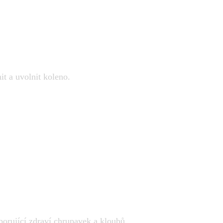
it a uvolnit koleno.
orující zdraví chrupavek a kloubů.