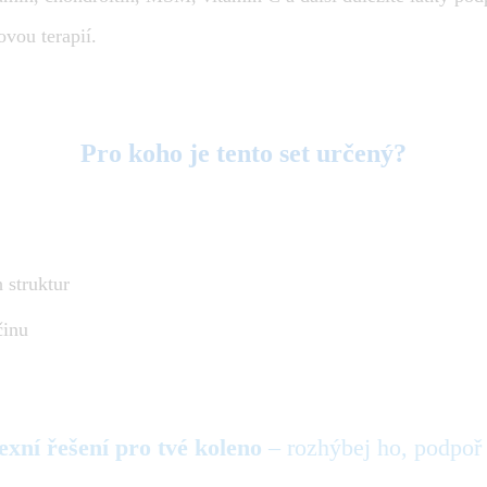
vou terapií.
Pro koho je tento set určený?
 struktur
činu
xní řešení pro tvé koleno
– rozhýbej ho, podpoř