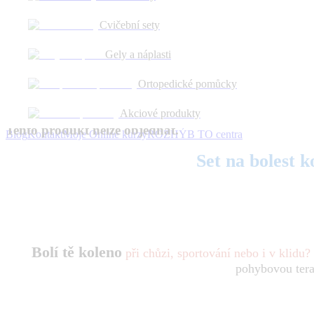
Obrázok je ilustračný a má len informatívny charakter.
Cvičební sety
Set na bolesti kolene (elastický stabilizáto
Gely a náplasti
Ortopedické pomůcky
Obrázok je ilustračný a má len informatívny charakter.
Akciové produkty
Tento produkt nelze objednat.
Blog
Kontakt
Moje Online kurzy
ROZHÝB TO centra
Set na bolest k
Bolí tě koleno
při chůzi, sportování nebo i v klidu?
pohybovou terap