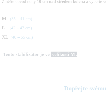
Změřte obvod nohy
10 cm nad středem kolena
a vyberte v
M
(35 – 41 cm)
L
(42 – 47 cm)
XL
(48 – 55 cm)
Tento stabilizátor je ve
velikosti M .
Dopřejte svému