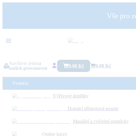
Vše pro z
Navštivte jednu
z
0,00 Kč
0,00 Kč
našich provozoven
Produkty
Výživové doplňky
Set na bolesti kolene (elastický stabilizátor kolene velikost M)
Domácí přístrojová terapie
Masážní a cvičební pomůcky
Obrázok je ilustračný a má len informatívny charakter.
Online kurzy