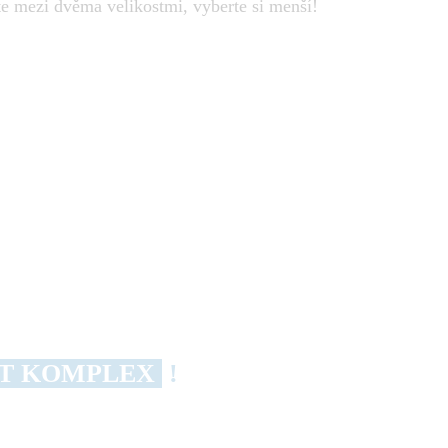
te mezi dvěma velikostmi, vyberte si menší!
T KOMPLEX
!