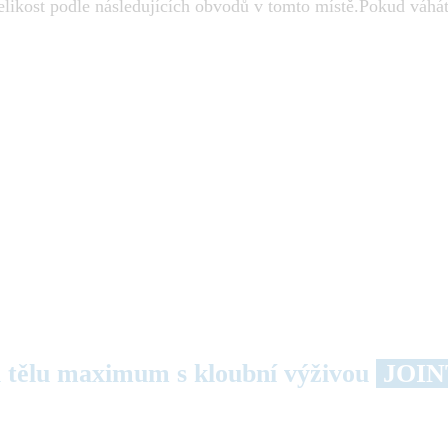
elikost podle následujících obvodů v tomto místě.Pokud váhá
 tělu maximum s kloubní výživou
JOIN