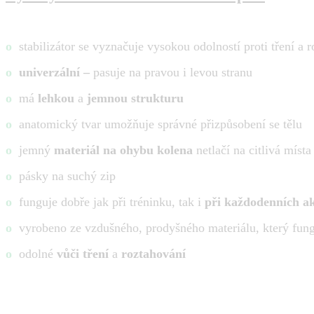
o
stabilizátor se vyznačuje vysokou odolností proti tření a 
o
univerzální –
pasuje na pravou i levou stranu
o
má
lehkou
a
jemnou strukturu
o
anatomický tvar umožňuje správné přizpůsobení se tělu
o
jemný
materiál na ohybu kolena
netlačí na citlivá místa
o
pásky na suchý zip
o
funguje dobře jak při tréninku, tak i
při každodenních ak
o
vyrobeno ze vzdušného, ​​prodyšného materiálu, který fung
o
odolné
vůči tření
a
roztahování