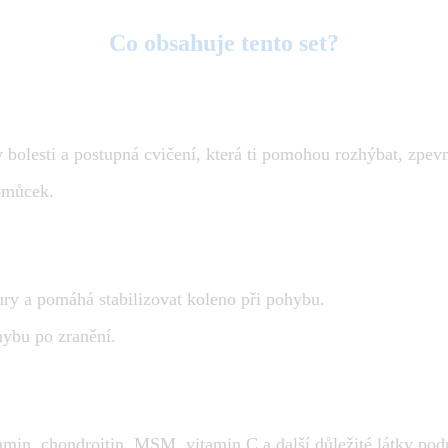
Co obsahuje tento set?
bolesti a postupná cvičení, která ti pomohou rozhýbat, zpevn
omůcek.
tury a pomáhá stabilizovat koleno při pohybu.
ohybu po zranění.
min, chondroitin, MSM, vitamin C a další důležité látky podp