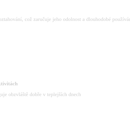
roztahování, což zaručuje jeho odolnost a dlouhodobé používá
tivitách
uje obzvláště dobře v teplejších dnech