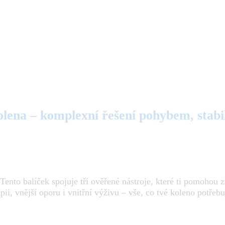
r kolene velikost M)
olena – komplexní řešení pohybem, stabil
Tento balíček spojuje tři ověřené nástroje, které ti pomohou 
ii, vnější oporu i vnitřní výživu – vše, co tvé koleno potřebu