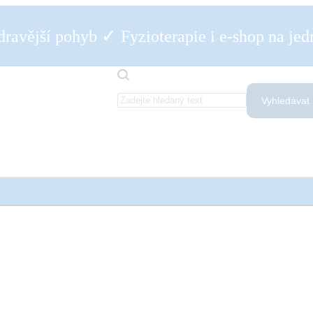
✓
dravější pohyb
Fyzioterapie i e-shop na je
Vyhledávat