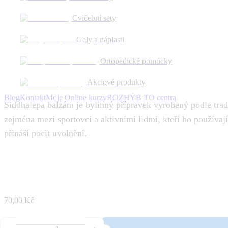
Obrázok je ilustračný a má len informatívny charakter.
Cvičební sety
SIDDHALEPA bylinný balzám 5g
Gely a náplasti
Ortopedické pomůcky
Obrázok je ilustračný a má len informatívny charakter.
Akciové produkty
EAN
:
4792172000174
Blog
Kontakt
Moje Online kurzy
ROZHÝB TO centra
Siddhalepa balzám je bylinný přípravek vyrobený podle tradi
zejména mezi sportovci a aktivními lidmi, kteří ho používa
přináší pocit uvolnění.
70,00 Kč