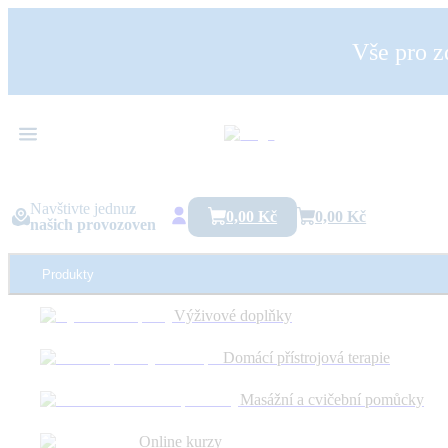
Vše pro z
Navštivte jednu
z
0,00 Kč
0,00 Kč
našich provozoven
Produkty
Výživové doplňky
SIDDHALEPA bylinný balzám 5g
Domácí přístrojová terapie
Masážní a cvičební pomůcky
Obrázok je ilustračný a má len informatívny charakter.
Online kurzy