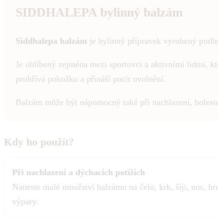
SIDDHALEPA bylinný balzám
Siddhalepa balzám
je bylinný přípravek vyrobený podle 
Je oblíbený zejména mezi sportovci a aktivními lidmi, k
prohřívá pokožku a přináší pocit uvolnění.
Balzám může být nápomocný také při nachlazení, bolest
Kdy ho použít?
Při nachlazení a dýchacích potížích
Naneste malé množství balzámu na čelo, krk, šíji, nos, h
výpary.