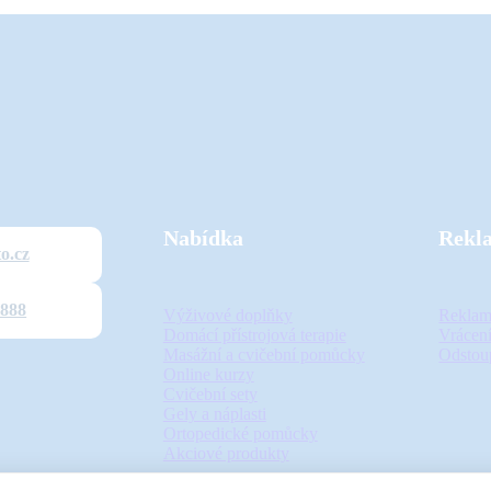
Nabídka
Rekl
o.cz
 888
Výživové doplňky
Reklam
Domácí přístrojová terapie
Vrácení
Masážní a cvičební pomůcky
Odstou
Online kurzy
Cvičební sety
Gely a náplasti
Ortopedické pomůcky
Akciové produkty