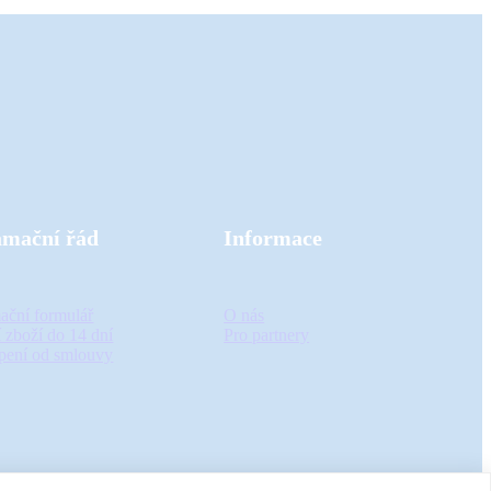
amační řád
Informace
ační formulář
O nás
 zboží do 14 dní
Pro partnery
pení od smlouvy