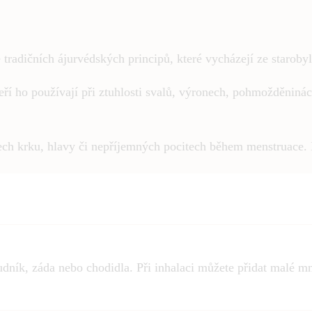
tradičních ájurvédských principů, které vycházejí ze starobyl
teří ho používají při ztuhlosti svalů, výronech, pohmožděniná
ech krku, hlavy či nepříjemných pocitech během menstruace.
rudník, záda nebo chodidla. Při inhalaci můžete přidat malé 