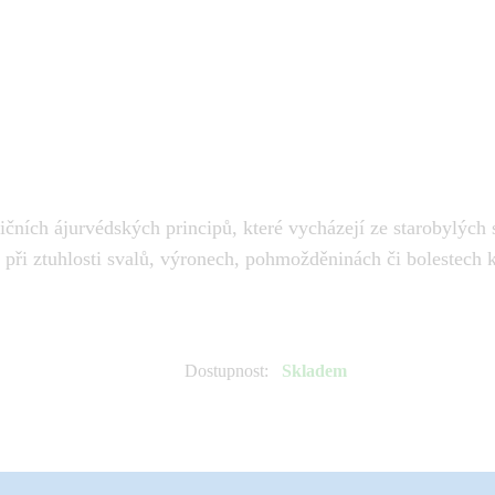
čních ájurvédských principů, které vycházejí ze starobylých s
jí při ztuhlosti svalů, výronech, pohmožděninách či bolestec
Dostupnost
:
Skladem