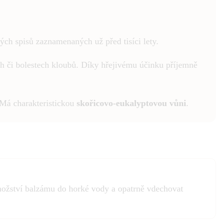
ých spisů zaznamenaných už před tisíci lety.
ch či bolestech kloubů. Díky hřejivému účinku příjemně
 Má charakteristickou
skořicovo-eukalyptovou vůni
.
množství balzámu do horké vody a opatrně vdechovat