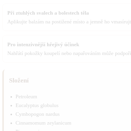
Při ztuhlých svalech a bolestech těla
Aplikujte balzám na postižené místo a jemně ho vmasírujte
Pro intenzivnější hřejivý účinek
Nahřátí pokožky koupelí nebo napařováním může podpořit ú
Složení
Petroleum
Eucalyptus globulus
Cymbopogon nardus
Cinnamomum zeylanicum