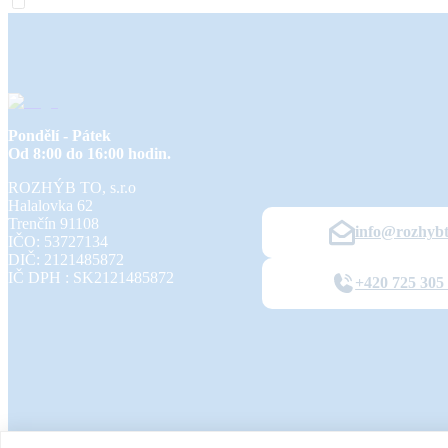
Pondělí - Pátek
Od 8:00 do 16:00 hodin.
ROZHÝB TO, s.r.o
Halalovka 62
Trenčín
91108
info@rozhybt
IČO: 53727134
DIČ: 2121485872
IČ DPH : SK2121485872
+420 725 305