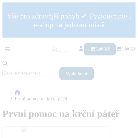
✓
Vše pro zdravější pohyb
Fyzioterapie i
e-shop na jednom místě
0,00 Kč
0,00 Kč
Vyhledávat
První pomoc na krční páteř
První pomoc na krční páteř