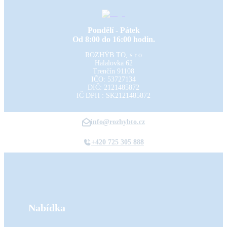
Pondělí - Pátek
Od 8:00 do 16:00 hodin.
ROZHÝB TO, s.r.o
Halalovka 62
Trenčín
91108
IČO: 53727134
DIČ: 2121485872
IČ DPH : SK2121485872
info@rozhybto.cz
+420 725 305 888
Nabídka